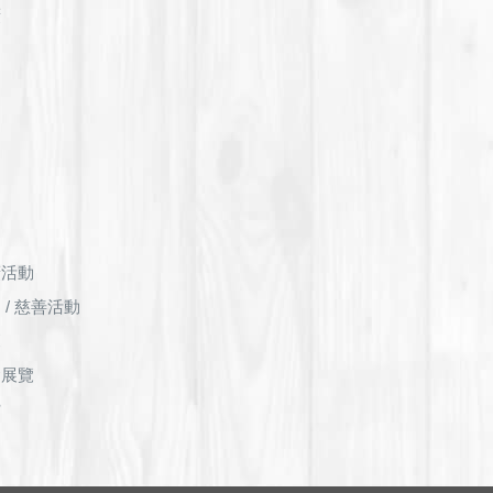
廣
動
動
廣活動
 / 慈善活動
覽
食展覽
檔