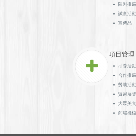
陳列推
試食活
宣傳品
項目管理
抽獎活
合作推
贊助活動
貿易展
大眾美
商場攤