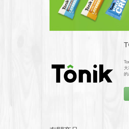
T
T
大
的