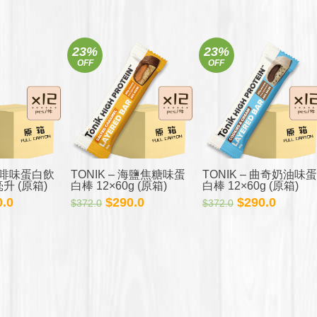
23%
23%
OFF
OFF
 咖啡味蛋白飲
TONIK – 海鹽焦糖味蛋
TONIK – 曲奇奶油味蛋
毫升 (原箱)
白棒 12×60g (原箱)
白棒 12×60g (原箱)
目
原
目
原
目
0.0
$
290.0
$
290.0
$
372.0
$
372.0
前
始
前
始
前
價
價
價
價
價
格：
格：
格：
格：
格：
8.0。
$390.0。
$372.0。
$290.0。
$372.0。
$290.