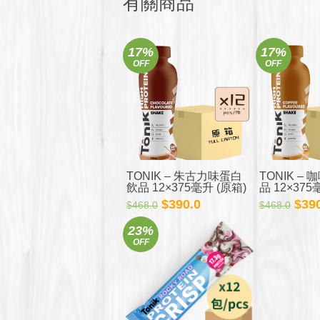
有關商品
17%
17%
OFF
OFF
TONIK – 朱古力味蛋白
TONIK –
飲品 12×375毫升 (原箱)
品 12×375
原
目
原
$
390.0
$
39
$
468.0
$
468.0
始
前
始
23%
價
價
價
OFF
格：
格：
格：
$468.0。
$390.0。
$46