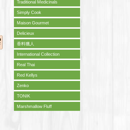
Traditional Medicinals
Simply Cook
Maison Gourmet
Delicieux
香料獵人
International Collection
Real Thai
Red Kellys
Zenko
TONIK
Marshmallow Fluff
0。