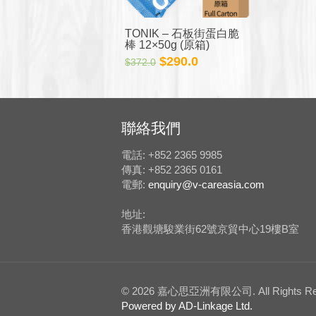
TONIK – 石板街蛋白脆
棒 12×50g (原箱)
原
目
$
290.0
$
372.0
始
前
價
價
格：
格：
$372.0。
$290.0。
聯絡我們
電話: +852 2365 9985
傳真: +852 2365 0161
電郵:
enquiry@v-careasia.com
地址:
香港觀塘駿業街62號京貿中心19樓B室
© 2026 嘉心思亞洲有限公司. All Rights Re
Powered by AD-Linkage Ltd.