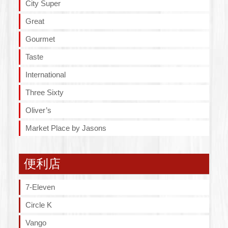
City Super
Great
Gourmet
Taste
International
Three Sixty
Oliver’s
Market Place by Jasons
便利店
7-Eleven
Circle K
Vango