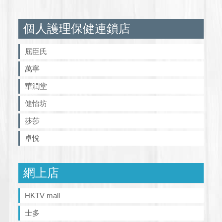
個人護理保健連鎖店
屈臣氏
萬寧
華潤堂
健怡坊
莎莎
卓悅
網上店
HKTV mall
士多