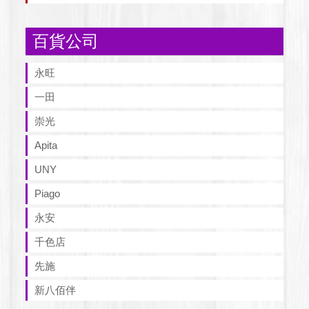
百貨公司
永旺
一田
崇光
Apita
UNY
Piago
永安
千色店
先施
新八佰伴