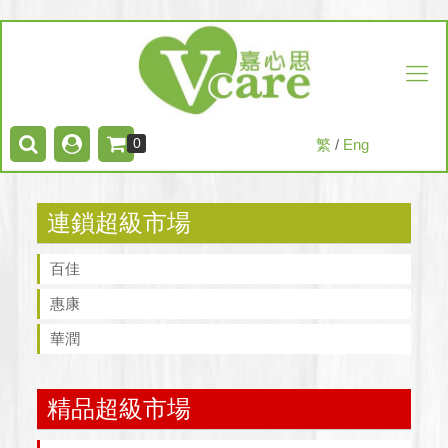
0
繁
/
Eng
連鎖超級市場
百佳
惠康
華潤
精品超級市場