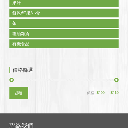
果汁
餅乾/堅果/小食
茶
糧油雜貨
有機食品
價格篩選
最
最
價格:
$400
—
$410
篩選
低
高
價
價
格
格
聯絡我們