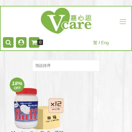
0
繁
/
Eng
18%
OFF