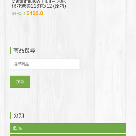
Marshmallow Fluff – 原味
棉花糖醬213克x12 (原箱)
原
目
$
406.8
$
490.8
始
前
價
價
格：
格：
$490.8。
$406.8。
商品搜尋
搜尋
分類
飲品