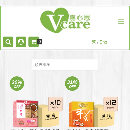
0
繁
/
Eng
30%
31%
OFF
OFF