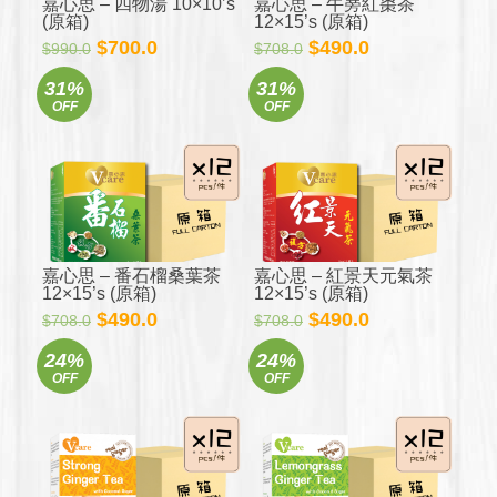
嘉心思 – 四物湯 10×10’s
嘉心思 – 牛蒡紅棗茶
(原箱)
12×15’s (原箱)
原
目
原
目
$
700.0
$
490.0
$
990.0
$
708.0
始
前
始
前
31%
31%
價
價
價
價
OFF
OFF
格：
格：
格：
格：
$990.0。
$700.0。
$708.0。
$490.0。
嘉心思 – 番石榴桑葉茶
嘉心思 – 紅景天元氣茶
12×15’s (原箱)
12×15’s (原箱)
原
目
原
目
$
490.0
$
490.0
$
708.0
$
708.0
始
前
始
前
24%
24%
價
價
價
價
OFF
OFF
格：
格：
格：
格：
$708.0。
$490.0。
$708.0。
$490.0。