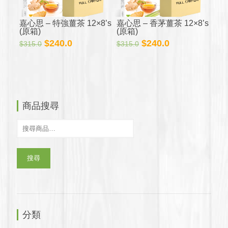
嘉心思 – 特強薑茶 12×8’s
嘉心思 – 香茅薑茶 12×8’s
(原箱)
(原箱)
原
目
原
目
$
240.0
$
240.0
$
315.0
$
315.0
始
前
始
前
價
價
價
價
格：
格：
格：
格：
$315.0。
$240.0。
$315.0。
$240.0。
商品搜尋
搜尋
分類