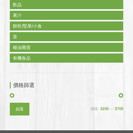
飲品
果汁
餅乾/堅果/小食
茶
糧油雜貨
有機食品
價格篩選
最
最
價格:
$240
—
$700
篩選
低
高
價
價
格
格