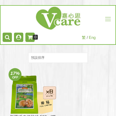
0
繁
/
Eng
17%
OFF