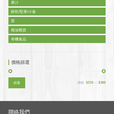
果汁
餅乾/堅果/小食
茶
糧油雜貨
有機食品
價格篩選
最
最
價格:
$370
—
$380
篩選
低
高
價
價
格
格
聯絡我們