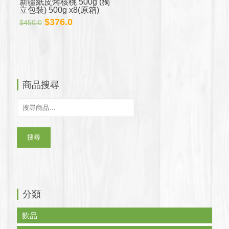
新疆紙皮烤核桃 500g (獨
立包裝) 500g x8(原箱)
原
目
$
376.0
$
450.0
始
前
價
價
格：
格：
$450.0。
$376.0。
商品搜尋
搜尋
分類
飲品