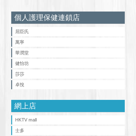
個人護理保健連鎖店
屈臣氏
萬寧
華潤堂
健怡坊
莎莎
卓悅
網上店
HKTV mall
士多