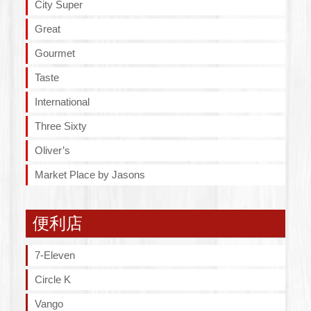
City Super
Great
Gourmet
Taste
International
Three Sixty
Oliver’s
Market Place by Jasons
便利店
7-Eleven
Circle K
Vango