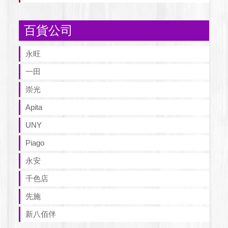
百貨公司
永旺
一田
崇光
Apita
UNY
Piago
永安
千色店
先施
新八佰伴