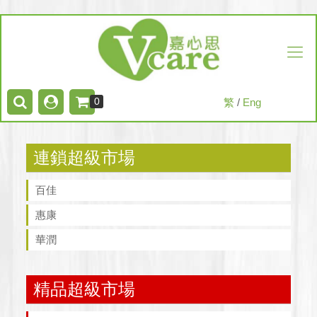
0
繁
/
Eng
連鎖超級市場
百佳
惠康
華潤
精品超級市場