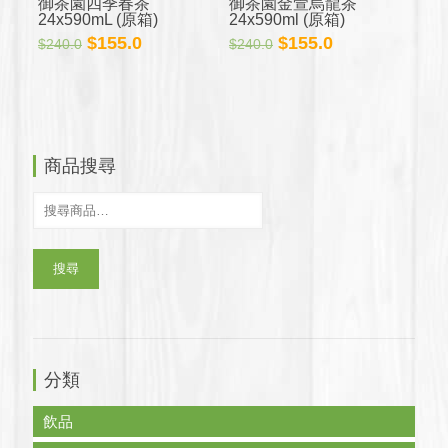
御茶園四季春茶
御茶園金萱烏龍茶
24x590mL (原箱)
24x590ml (原箱)
原
目
原
目
$
155.0
$
155.0
$
240.0
$
240.0
始
前
始
前
價
價
價
價
格：
格：
格：
格：
$240.0。
$155.0。
$240.0。
$155.0。
商品搜尋
搜尋
分類
飲品