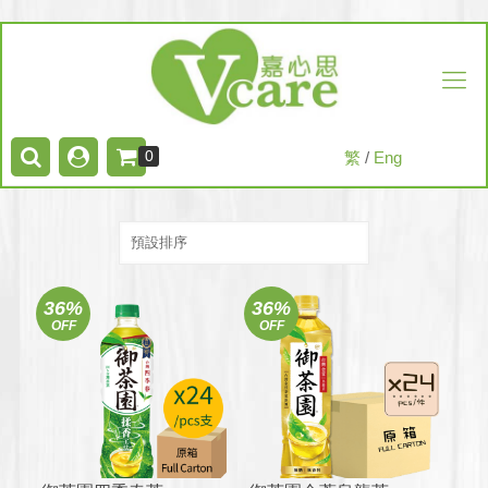
0
繁
/
Eng
36%
36%
OFF
OFF