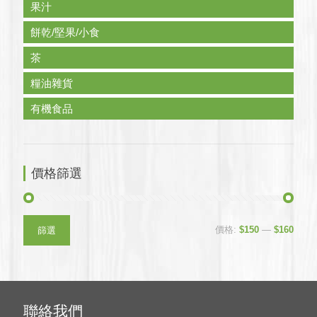
果汁
餅乾/堅果/小食
茶
糧油雜貨
有機食品
價格篩選
最
最
價格:
$150
—
$160
篩選
低
高
價
價
格
格
聯絡我們