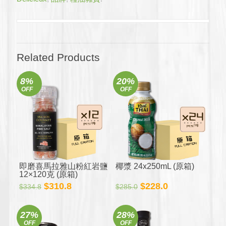
&
黑
胡
椒
12x90
克
Related Products
(原
箱)
8%
20%
數
OFF
OFF
量
即磨喜馬拉雅山粉紅岩鹽
椰漿 24x250mL (原箱)
12×120克 (原箱)
原
目
原
目
$
310.8
$
228.0
$
334.8
$
285.0
始
前
始
前
價
價
價
價
27%
28%
格：
格：
格：
格：
OFF
OFF