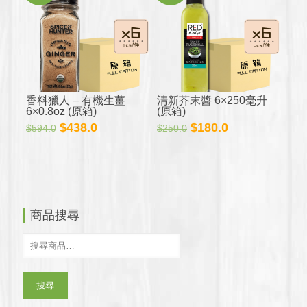
$334.8。
$310.8。
$285.0。
$228.0。
香料獵人 – 有機生薑
清新芥末醬 6×250毫升
6×0.8oz (原箱)
(原箱)
原
目
原
目
$
438.0
$
180.0
$
594.0
$
250.0
始
前
始
前
價
價
價
價
格：
格：
格：
格：
$594.0。
$438.0。
$250.0。
$180.0。
商品搜尋
搜尋