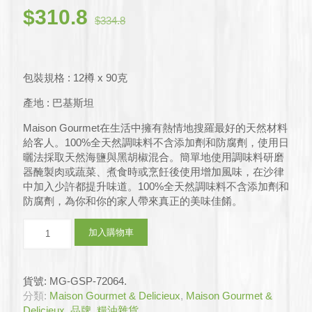
原
目
$
310.8
$
334.8
始
前
價
價
格：
格：
包裝規格 : 12樽 x 90克
$334.8。
$310.8。
產地 : 巴基斯坦
Maison Gourmet在生活中擁有熱情地搜羅最好的天然材料
給客人。100%全天然調味料不含添加劑和防腐劑，使用日
曬法採取天然海鹽與黑胡椒混合。簡單地使用調味料研磨
器醃製肉或蔬菜、煮食時或烹飪後使用增加風味，在沙律
中加入少許都提升味道。100%全天然調味料不含添加劑和
防腐劑，為你和你的家人帶來真正的美味佳餚。
即
加入購物車
磨
天
然
貨號:
MG-GSP-72064
.
海
分類:
Maison Gourmet & Delicieux
,
Maison Gourmet &
鹽
Delicieux
,
品牌
,
糧油雜貨
.