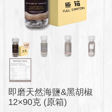
即磨天然海鹽&黑胡椒
12×90克 (原箱)