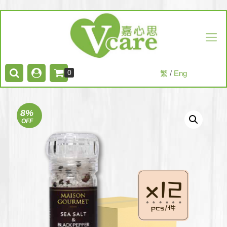
0
繁
/
Eng
8%
OFF