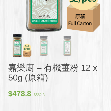
嘉樂廚 – 有機薑粉 12 x
50g (原箱)
原
目
$
478.8
$
562.8
始
前
價
價