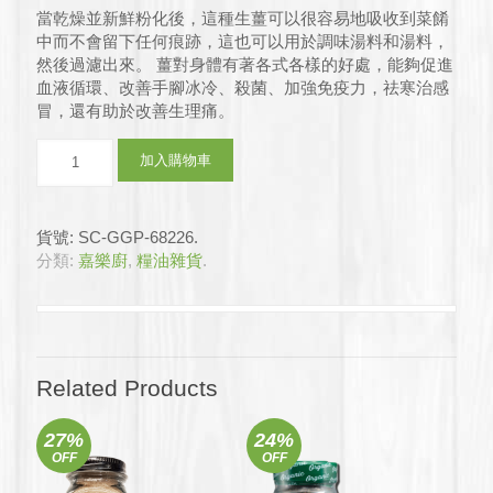
格：
格：
當乾燥並新鮮粉化後，這種生薑可以很容易地吸收到菜餚
中而不會留下任何痕跡，這也可以用於調味湯料和湯料，
$562.8。
$478.8。
然後過濾出來。 薑對身體有著各式各樣的好處，能夠促進
血液循環、改善手腳冰冷、殺菌、加強免疫力，祛寒治感
冒，還有助於改善生理痛。
嘉
加入購物車
樂
廚
-
貨號:
SC-GGP-68226
.
有
分類:
嘉樂廚
,
糧油雜貨
.
機
薑
粉
12
x
50g
Related Products
(原
箱)
27%
24%
數
OFF
OFF
量