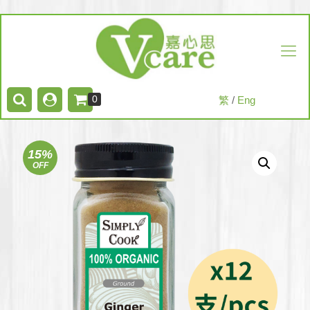
0
繁
/
Eng
15%
OFF