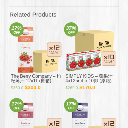
(原
箱)
數
Related Products
量
17%
37%
OFF
OFF
The Berry Company – 枸
SIMPLY KIDS – 蘋果汁
杞莓汁 12x1L (原箱)
4x125mL x 10排 (原箱)
原
目
原
目
$
300.0
$
170.0
$
360.0
$
269.0
始
前
始
前
價
價
價
價
17%
17%
格：
格：
格：
格：
OFF
OFF
$360.0。
$300.0。
$269.0。
$170.0。