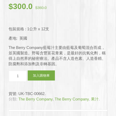
原
目
$
300.0
$
360.0
始
前
價
價
格：
格：
包裝規格 : 1公升 x 12支
$360.0。
$300.0。
產地: 英國
The Berry Company藍莓汁主要由藍莓及葡萄混合而成，
並英國製造。野莓含豐富花青素，是最好的抗氧化劑，稱
得上自然界的秘密療法。產品不含人造色素、人造香精、
防腐劑和添加劑及非轉基因。
The
加入購物車
Berry
Company
–
貨號:
UK-TBC-00662
.
藍
分類:
The Berry Company
,
The Berry Company
,
果汁
.
莓
汁
12x1L