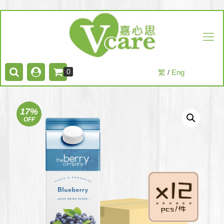
0
繁
/
Eng
17%
OFF