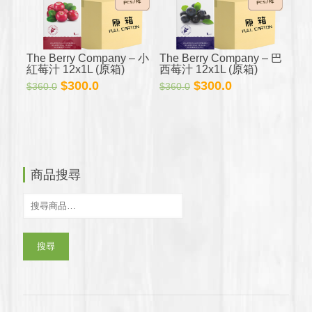
The Berry Company – 小
The Berry Company – 巴
紅莓汁 12x1L (原箱)
西莓汁 12x1L (原箱)
原
目
原
目
$
300.0
$
300.0
$
360.0
$
360.0
始
前
始
前
價
價
價
價
格：
格：
格：
格：
$360.0。
$300.0。
$360.0。
$300.0。
商品搜尋
搜尋