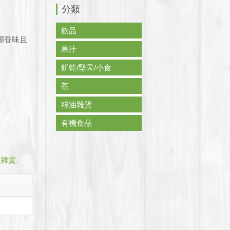
分類
。
。
飲品
椰香味且
果汁
餅乾/堅果/小食
茶
糧油雜貨
有機食品
油雜貨
.