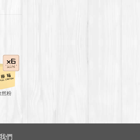
孜然粉
：
38.0。
我們