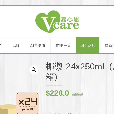
們
品牌
銷售渠道
市場推廣
網上商店
最新
椰漿 24x250mL 
箱)
原
目
$
228.0
$
285.0
始
前
價
價