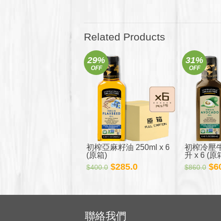
Related Products
29%
31%
OFF
OFF
初榨亞麻籽油 250ml x 6
初榨冷壓牛
(原箱)
升 x 6 (原
原
目
原
$
285.0
$
6
$
400.0
$
860.0
始
前
始
價
價
價
格：
格：
格
$400.0。
$285.0。
$8
聯絡我們