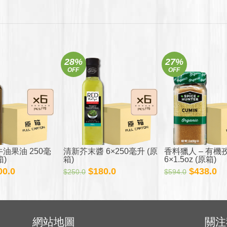
28%
27%
OFF
OFF
油果油 250毫
清新芥末醬 6×250毫升 (原
香料獵人 – 有機
箱)
箱)
6×1.5oz (原箱)
目
原
目
原
目
00.0
$
180.0
$
438.0
$
250.0
$
594.0
前
始
前
始
前
價
價
價
價
價
：
格：
格：
格：
格：
格
60.0。
$600.0。
$250.0。
$180.0。
$594.0。
$4
網站地圖
關注