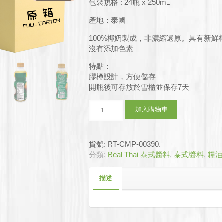
格：
格：
包裝規格 : 24瓶 x 250mL
$285.0
$228.0
產地：泰國
100%椰奶製成，非濃縮還原。具有新鮮
沒有添加色素
特點：
膠樽設計，方便儲存
開瓶後可存放於雪櫃並保存7天
椰
加入購物車
漿
24x250mL
(原
貨號:
RT-CMP-00390
.
箱)
分類:
Real Thai 泰式醬料
,
泰式醬料
,
糧
數
量
描述