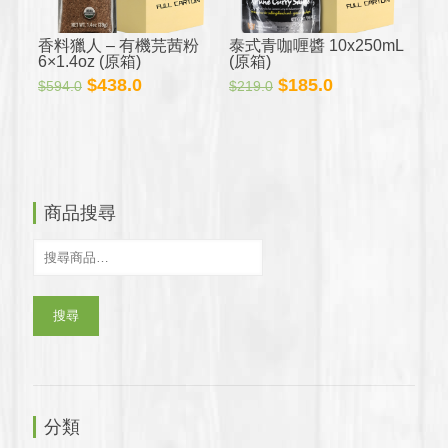
香料獵人 – 有機芫茜粉
泰式青咖喱醬 10x250mL
6×1.4oz (原箱)
(原箱)
原
目
原
目
$
438.0
$
185.0
$
594.0
$
219.0
始
前
始
前
價
價
價
價
格：
格：
格：
格：
$594.0。
$438.0。
$219.0。
$185.0。
商品搜尋
搜尋
分類