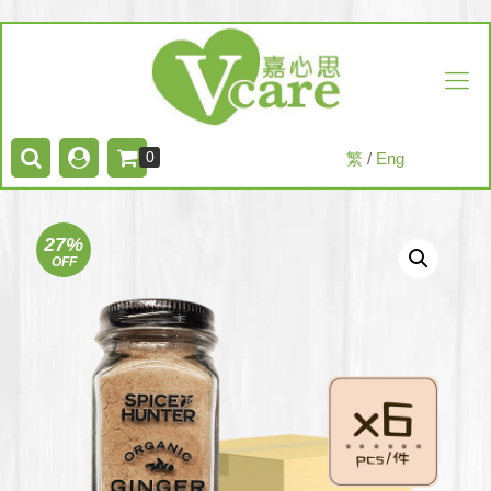
0
繁
/
Eng
27%
OFF