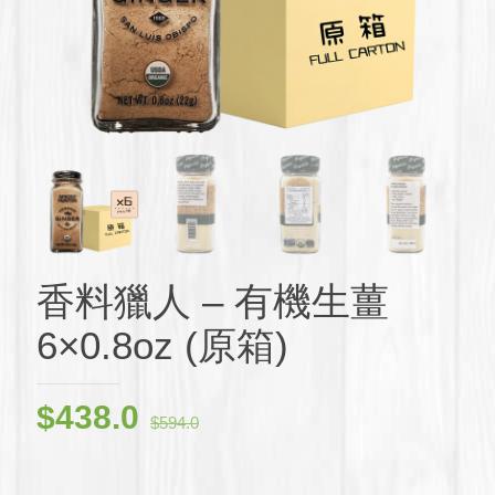
香料獵人 – 有機生薑
6×0.8oz (原箱)
原
目
$
438.0
$
594.0
始
前
價
價