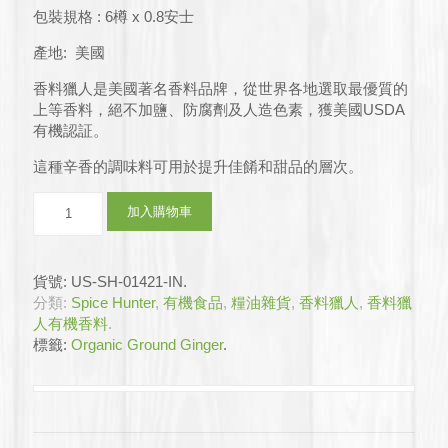
格：
格：
包裝規格 : 6樽 x 0.8安士
$594.0。
$438.0。
產地: 美國
香料獵人是美國著名香料品牌，從世界各地選取最優質的
上等香料，絕不加鹽、防腐劑及人造色素，獲美國USDA
有機認証。
這種辛香的調味料可用於提升佳餚和甜品的層次。
香
加入購物車
料
獵
人
貨號:
US-SH-01421-IN
.
–
分類:
Spice Hunter
,
有機食品
,
糧油雜貨
,
香料獵人
,
香料獵
有
人有機香料
.
機
標籤:
Organic Ground Ginger
.
生
薑
6x0.8oz
(原
箱)