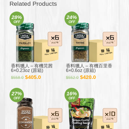
數
Related Products
量
28%
24%
OFF
OFF
香料獵人 – 有機芫茜
香料獵人 – 有機百里香
6×0.23oz (原箱)
6×0.6oz (原箱)
原
目
原
目
$
405.0
$
420.0
$
558.0
$
552.0
始
前
始
前
價
價
價
價
27%
16%
格：
格：
格：
格：
OFF
OFF
$558.0。
$405.0。
$552.0。
$420.0。