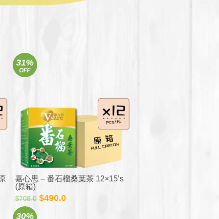
31%
OFF
(原
嘉心思 – 番石榴桑葉茶 12×15’s
(原箱)
原
目
$
490.0
$
708.0
始
前
30%
價
價