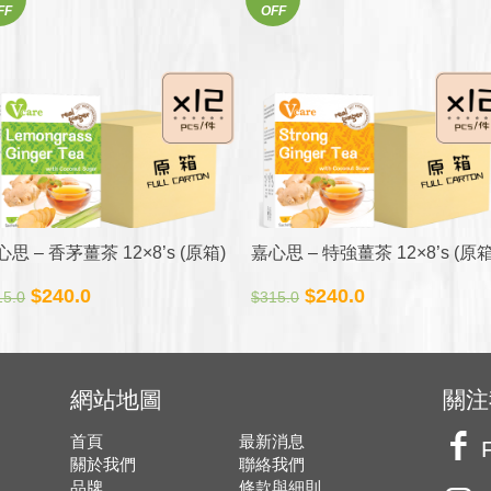
FF
OFF
格：
格：
格：
格：
$350.0。
$318.0。
$708.0。
$490.0。
思 – 香茅薑茶 12×8’s (原箱)
嘉心思 – 特強薑茶 12×8’s (原箱
原
目
原
目
$
240.0
$
240.0
15.0
$
315.0
始
前
始
前
價
價
價
價
格：
格：
格：
格：
$315.0。
$240.0。
$315.0。
$240.0。
網站地圖
關注
首頁
最新消息
關於我們
聯絡我們
品牌
條款與細則