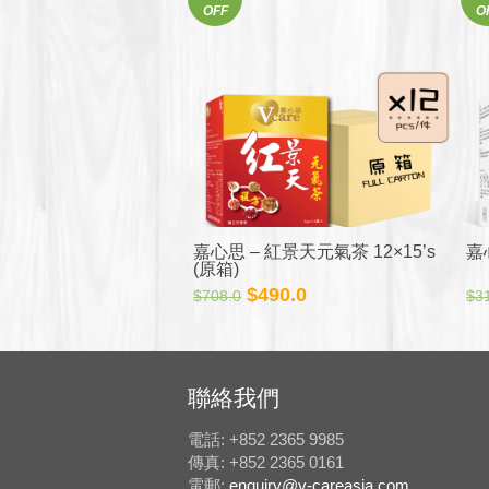
OFF
O
格：
格：
$350.0。
$318.0。
嘉心思 – 紅景天元氣茶 12×15’s
嘉心
(原箱)
原
目
$
490.0
$
708.0
$
3
始
前
價
價
格：
格：
$708.0。
$490.0。
聯絡我們
電話: +852 2365 9985
傳真: +852 2365 0161
電郵:
enquiry@v-careasia.com