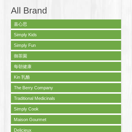
All Brand
嘉心思
Simply Kids
Simply Fun
御茶園
每朝健康
Kin 乳酪
The Berry Company
Traditional Medicinals
Simply Cook
Maison Gourmet
Delicieux