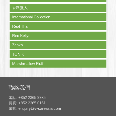
香料獵人
International Collection
Real Thai
Red Kellys
Zenko
TONIK
Marshmallow Fluff
聯絡我們
電話: +852 2365 9985
傳真: +852 2365 0161
電郵:
enquiry@v-careasia.com